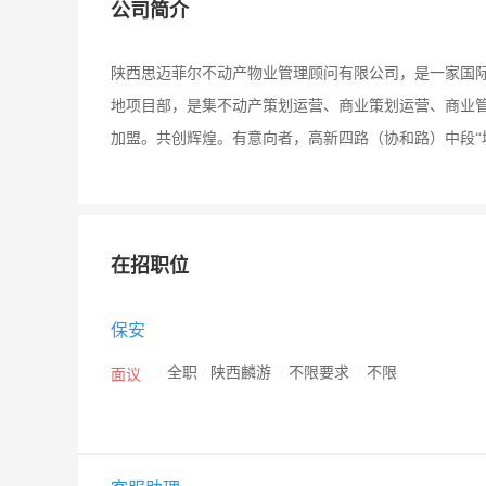
公司简介
陕西思迈菲尔不动产物业管理顾问有限公司，是一家国
地项目部，是集不动产策划运营、商业策划运营、商业
加盟。共创辉煌。有意向者，高新四路（协和路）中段“
在招职位
保安
/
全职
/
陕西麟游
/
不限要求
/
不限
面议