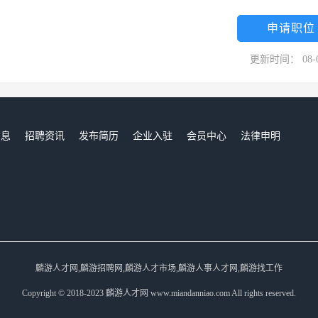
申请职位
更新时间： 08-
信息
招聘资讯
发布简历
企业入驻
会员中心
法律申明
们
麟游人才网,麟游招聘网,麟游人才市场,麟游人事人才网,麟游找工作
Copyright © 2018-2023 麟游人才网 www.miandanniao.com All rights reserved.