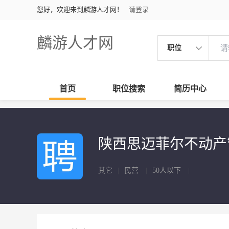
您好，欢迎来到麟游人才网！
请登录
麟游人才网
职位
首页
职位搜索
简历中心
陕西思迈菲尔不动产
其它
|
民营
|
50人以下
|