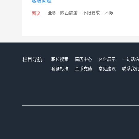
客服助理
/
全职
/
陕西麟游
/
不限要求
/
不限
面议
栏目导航:
职位搜索
简历中心
名企展示
一句话
套餐标准
金币充值
意见建议
联系我